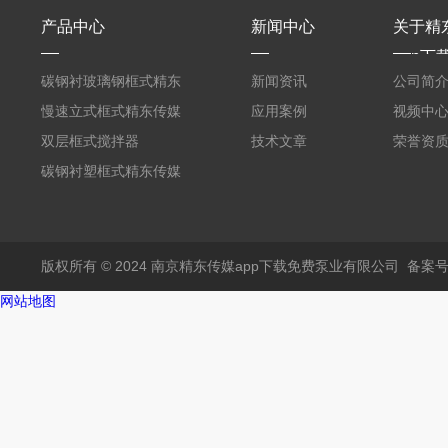
产品中心
新闻中心
关于精
app下
碳钢衬玻璃钢框式精东
新闻资讯
公司简
传媒入口
慢速立式框式精东传媒
应用案例
视频中
入口
双层框式搅拌器
技术文章
荣誉资
碳钢衬塑框式精东传媒
入口
版权所有 © 2024 南京精东传媒app下载免费泵业有限公司
备案号
网站地图